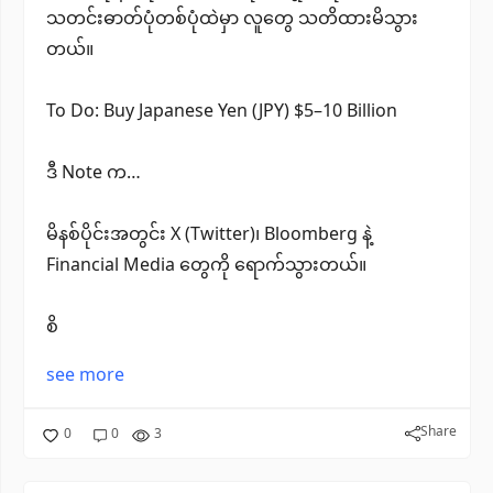
သတင်းဓာတ်ပုံတစ်ပုံထဲမှာ လူတွေ သတိထားမိသွား
တယ်။
To Do: Buy Japanese Yen (JPY) $5–10 Billion
ဒီ Note က…
မိနစ်ပိုင်းအတွင်း X (Twitter)၊ Bloomberg နဲ့
Financial Media တွေကို ရောက်သွားတယ်။
စိ
see more
Share
0
0
3