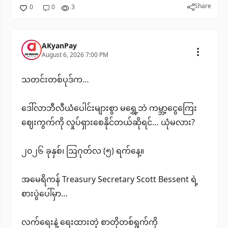
Share
0
0
3
AKyanPay
August 6, 2026 7:00 PM
သတင်းတစ်ပုဒ်က…
ဒေါ်လာဘီလီယံပေါင်းများစွာ မရွှေ့ဘဲ ကမ္ဘာ့ငွေကြေး
ဈေးကွက်ကို လှုပ်ရှားစေနိုင်တယ်ဆိုရင်… ယုံမလား?
၂၀၂၆ ခုနှစ်၊ ဩဂုတ်လ (၅) ရက်နေ့။
အမေရိကန် Treasury Secretary Scott Bessent ရဲ့
စားပွဲပေါ်မှာ…
လက်ရေးနဲ့ ရေးထားတဲ့ စာတိုတစ်ရွက်ကို