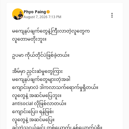
Phyo Paing
August 7, 2026 7:13 PM
မကျေနပ်ချက်တွေနဲ့ကြီးလာတဲ့လူတွေက
လူတောမတိုးဘူး။
ဥပမာ ကိုယ်တိုင်ပဲဖြစ်ခဲ့တယ်။
အိမ်မှာ ညှင်းဆဲမှုတွေကြား
မကျေနပ်ချက်တွေများတဲ့အခါ
ကျောင်းမှာလဲ ဒါကလာသက်ရောက်မှုရှိတယ်။
လူတွေနဲ့ အဆင်မပြေဘူး။
antisocial လိုဖြစ်လာတယ်။
ကျောင်းပြေး၊ ရန်ဖြစ်၊
လူတွေနဲ့ အဆင်မပြေ။
ခင်တဲ့သူငယ်ချင်း တစ်ယောက်၊ နှစ်ယောက်ပဲရှိ။