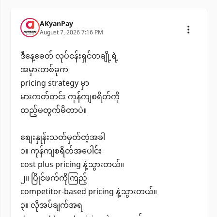
AKyanPay
August 7, 2026 7:16 PM
ဒီနေ့ခေတ် လုပ်ငန်းရှင်တချို့ရဲ့
အမှားတစ်ခုက
pricing strategy မှာ
မားကတ်တင်း ကုန်ကျစရိတ်ကို
ထည့်မတွက်မိတာပဲ။
စျေးနှုန်းသတ်မှတ်တဲ့အခါ
၁။ ကုန်ကျစရိတ်အပေါင်း
cost plus pricing နဲ့သွားတယ်။
၂။ ပြိုင်ဖက်ကိုကြည့်
competitor-based pricing နဲ့သွားတယ်။
၃။ လိုအပ်ချက်အရ