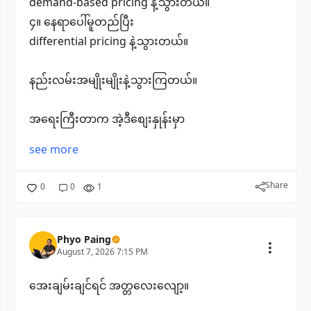
demand-based pricing နဲ့သွားတယ်။
၄။ နေရာပေါ်မူတည်ပြီး
differential pricing နဲ့သွားတယ်။
နည်းလမ်းအမျိုးမျိုးနဲ့သွားကြတယ်။
အရေးကြီးတာက အဲ့ဒီစျေးနှုန်းမှာ
see more
Share
0
0
1
Phyo Paing
August 7, 2026 7:15 PM
အေးချမ်းချင်ရင် အတ္တလေးလျော့။