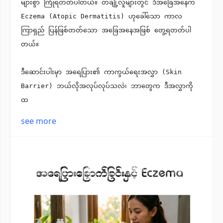
များစွာ ကြုံရတတ်ပါတယ်။ တချို့လူများတွင် ဒီအခြေအနေက
Eczema (Atopic Dermatitis) ဟုခေါ်သော ကာလ
ကြာရှည် ပြန်ဖြစ်တတ်သော အခြေအနေအဖြစ် တွေ့ရတတ်ပါ
တယ်။
ဒီဆောင်းပါးမှာ အရေပြား၏ ကာကွယ်ရေးအလွှာ (Skin
Barrier) ဘယ်လိုအလုပ်လုပ်သလဲ၊ ဘာတွေက ဒီအလွှာကို
ထ
see more