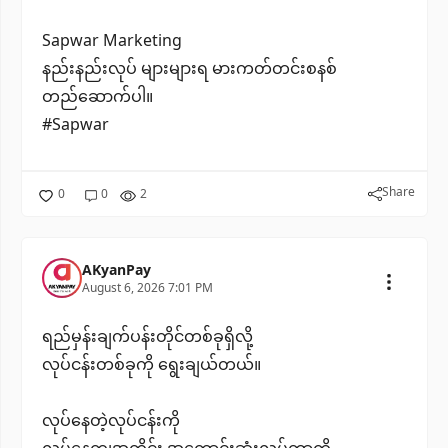
Sapwar Marketing
နည်းနည်းလုပ် များများရ မားကတ်တင်းစနစ်
တည်ဆောက်ပါ။
#Sapwar
Share
0
0
2
AKyanPay
August 6, 2026 7:01 PM
ရည်မှန်းချက်ပန်းတိုင်တစ်ခုရှိလို့
လုပ်ငန်းတစ်ခုကို ရွေးချယ်တယ်။
လုပ်နေတဲ့လုပ်ငန်းကို
လုပ်နေကျအတိုင်း အကောင်းဆုံးလုပ်တာကို