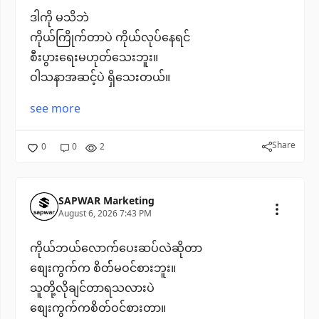
ဒါကို မသိဘဲ
ကိုယ်ကြိုက်တာပဲ ကိုယ်လုပ်နေရင်
စီးပွားရေးမဟုတ်သေးဘူး။
ဝါသနာအဆင့်ပဲ ရှိသေးတယ်။
see more
Share
0
0
2
SAPWAR Marketing
August 6, 2026 7:43 PM
ကိုယ်ဘယ်လောက်ပေးဆပ်လဲဆိုတာ
စျေးကွက်က စိတ််မဝင်စားဘူး။
သူတို့လိုချင်တာရသလားပဲ
စျေးကွက်ကစိတ်ဝင်စားတာ။