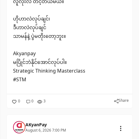
လူလုံးလဲ တင့်တယ်မယ်။
ဟိုဟာလဲလုပ်ချင်၊
ဒီဟာလဲလုပ်ချင်
သာမန်နဲ့ ပွဲမတိုးတော့ဘူး။
Akyanpay
မပြိုင်ဘဲနိုင်အောင်လုပ်ပါ။
Strategic Thinking Masterclass
#STM
Share
0
0
3
AKyanPay
August 6, 2026 7:00 PM