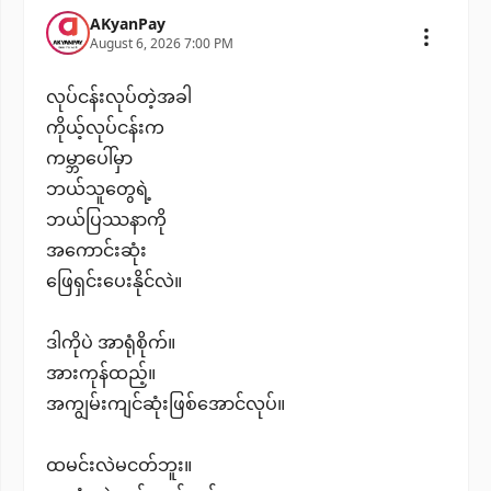
AKyanPay
August 6, 2026 7:00 PM
လုပ်ငန်းလုပ်တဲ့အခါ
ကိုယ့်လုပ်ငန်းက
ကမ္ဘာပေါ်မှာ
ဘယ်သူတွေရဲ့
ဘယ်ပြဿနာကို
အကောင်းဆုံး
ဖြေရှင်းပေးနိုင်လဲ။
ဒါကိုပဲ အာရုံစိုက်။
အားကုန်ထည့်။
အကျွမ်းကျင်ဆုံးဖြစ်အောင်လုပ်။
ထမင်းလဲမငတ်ဘူး။