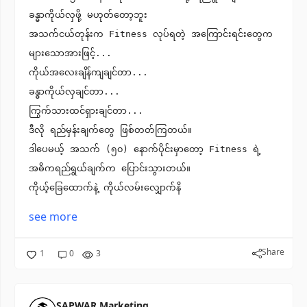
ခန္ဓာကိုယ်လှဖို့ မဟုတ်တော့ဘူး
အသက်ငယ်တုန်းက Fitness လုပ်ရတဲ့ အကြောင်းရင်းတွေက
များသောအားဖြင့်...
ကိုယ်အလေးချိန်ကျချင်တာ...
ခန္ဓာကိုယ်လှချင်တာ...
ကြွက်သားထင်ရှားချင်တာ...
ဒီလို ရည်မှန်းချက်တွေ ဖြစ်တတ်ကြတယ်။
ဒါပေမယ့် အသက် (၅၀) နောက်ပိုင်းမှာတော့ Fitness ရဲ့
အဓိကရည်ရွယ်ချက်က ပြောင်းသွားတယ်။
ကိုယ့်ခြေထောက်နဲ့ ကိုယ်လမ်းလျှောက်နိ
see more
Share
1
0
3
SAPWAR Marketing