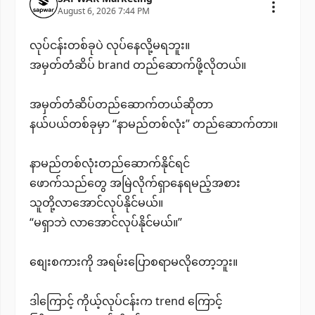
August 6, 2026 7:44 PM
လုပ်ငန်းတစ်ခုပဲ လုပ်နေလို့မရဘူး။
အမှတ်တံဆိပ် brand တည်ဆောက်ဖို့လိုတယ်။
အမှတ်တံဆိပ်တည်ဆောက်တယ်ဆိုတာ
နယ်ပယ်တစ်ခုမှာ “နာမည်တစ်လုံး” တည်ဆောက်တာ။
နာမည်တစ်လုံးတည်ဆောက်နိုင်ရင်
ဖောက်သည်တွေ အမြဲလိုက်ရှာနေရမည့်အစား
သူတို့လာအောင်လုပ်နိုင်မယ်။
“မရှာဘဲ လာအောင်လုပ်နိုင်မယ်။”
စျေးစကားကို အရမ်းပြောစရာမလိုတော့ဘူး။
ဒါကြောင့် ကိုယ့်လုပ်ငန်းက trend ကြောင့်