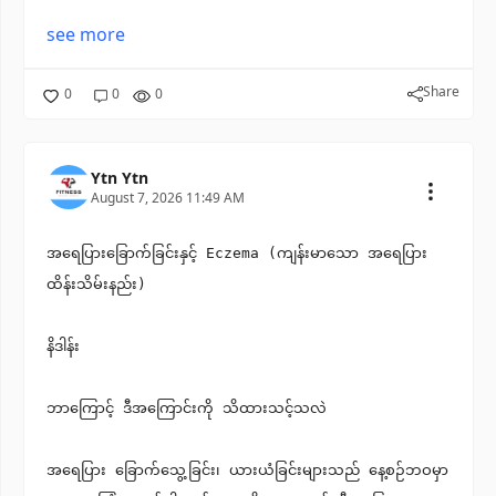
see more
Share
0
0
0
Ytn Ytn
August 7, 2026 11:49 AM
အရေပြားခြောက်ခြင်းနှင့် Eczema (ကျန်းမာသော အရေပြား
ထိန်းသိမ်းနည်း)
နိဒါန်း
ဘာကြောင့် ဒီအကြောင်းကို သိထားသင့်သလဲ
အရေပြား ခြောက်သွေ့ခြင်း၊ ယားယံခြင်းများသည် နေ့စဉ်ဘဝမှာ