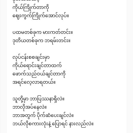
ကိုယ်ကြိုက်တာကို
ဈေးကွက်ကြိုက်အောင်လုပ်။
ပထမတစ်ခုက မားကတ်တင်း။
ဒုတိယတစ်ခုက ဘရမ်းတင်း။
လုပ်ငန်းစစချင်းမှာ
ကိုယ်ရောင်းချင်တာထက်
ဖောက်သည်ဝယ်ချင်တာကို
အရင်လေ့လာရတယ်။
သူတို့မှာ ဘာပြဿနာရှိလဲ။
ဘာလိုအပ်နေလဲ။
ဘာအတွက် ပိုက်ဆံပေးချင်လဲ။
ဘယ်လိုစကားလုံးနဲ့ ပြောရင် နားလည်လဲ။