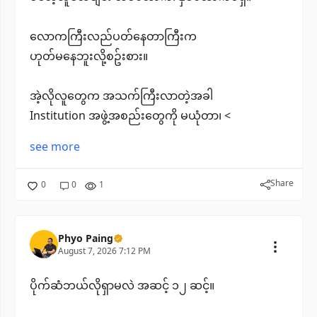
လောကကြီးလည်ပတ်နေတာကြီးက
ဟုတ်မနေဘူးလို့စဥ်းစား။
အဲ့လိုလူတွေက အသက်ကြီးလာတဲ့အခါ
Institution အဖွဲ့အစည်းတွေကို မယုံတာ၊ <
see more
Share
0
0
1
Phyo Paing
August 7, 2026 7:12 PM
ပိုက်ဆံဘယ်လိုရှာမလဲ အဆင့် ၁၂ ဆင့်။