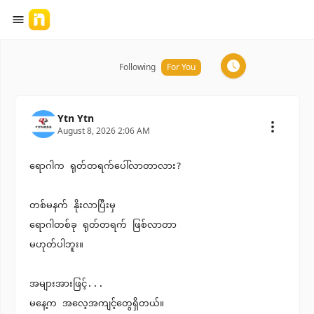
Following
For You
For You
Ytn Ytn
August 8, 2026 2:06 AM
ရောဂါက ရုတ်တရက်ပေါ်လာတာလား?
တစ်မနက် နိုးလာပြီးမှ
ရောဂါတစ်ခု ရုတ်တရက် ဖြစ်လာတာ
မဟုတ်ပါဘူး။
အများအားဖြင့်...
မနေ့က အလေ့အကျင့်တွေရှိတယ်။