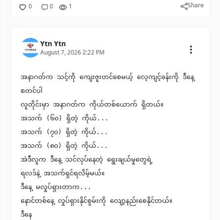
Share
0
0
1
Ytn Ytn
August 7, 2026 2:22 PM
အနာဂတ်က သင့်ကို ကျေးဇူးတင်စေမယ့် လေ့ကျင့်ခန်းကို ဒီနေ့
စတင်ပါ
လူတိုင်းမှာ အနာဂတ်က ကိုယ်တစ်ယောက် ရှိတယ်။
အသက် (၆၀) ရှိတဲ့ ကိုယ်...
အသက် (၇၀) ရှိတဲ့ ကိုယ်...
အသက် (၈၀) ရှိတဲ့ ကိုယ်...
အဲဒီလူက ဒီနေ့ သင်လုပ်နေတဲ့ ရွေးချယ်မှုတွေရဲ့
ရလဒ်နဲ့ အသက်ရှင်ရလိမ့်မယ်။
ဒီနေ့ မလှုပ်ရှားတာက...
နောင်တစ်နေ့ လှုပ်ရှားနိုင်စွမ်းကို လျော့နည်းစေနိုင်တယ်။
ဒီနေ