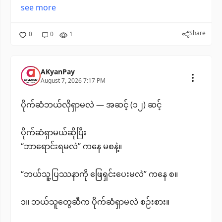
see more
Share
0
0
1
AKyanPay
August 7, 2026 7:17 PM
ပိုက်ဆံဘယ်လိုရှာမလဲ — အဆင့် (၁၂) ဆင့်
ပိုက်ဆံရှာမယ်ဆိုပြီး
“ဘာရောင်းရမလဲ” ကနေ မစနဲ့။
“ဘယ်သူ့ပြဿနာကို ဖြေရှင်းပေးမလဲ” ကနေ စ။
၁။ ဘယ်သူတွေဆီက ပိုက်ဆံရှာမလဲ စဉ်းစား။