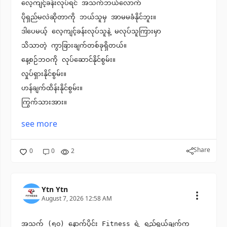
လေ့ကျင့်ခန်းလုပ်ရင် အသက်ဘယ်လောက်
ပိုရှည်မလဲဆိုတာကို ဘယ်သူမှ အာမမခံနိုင်ဘူး။
ဒါပေမယ့် လေ့ကျင့်ခန်းလုပ်သူနဲ့ မလုပ်သူကြားမှာ
သိသာတဲ့ ကွာခြားချက်တစ်ခုရှိတယ်။
နေ့စဉ်ဘဝကို လုပ်ဆောင်နိုင်စွမ်း။
လှုပ်ရှားနိုင်စွမ်း။
ဟန်ချက်ထိန်းနိုင်စွမ်း။
ကြွက်သားအား။
see more
Share
0
0
2
Ytn Ytn
August 7, 2026 12:58 AM
အသက် (၅၀) နောက်ပိုင်း Fitness ရဲ့ ရည်ရွယ်ချက်က