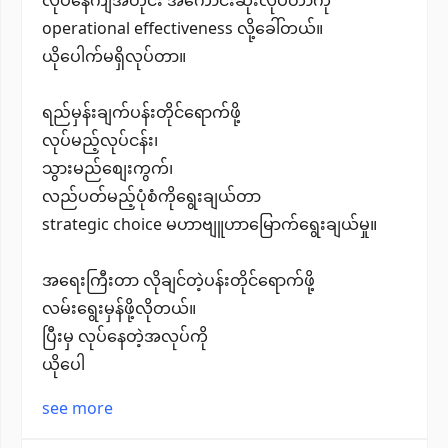
operational effectiveness လို့ခေါ်တယ်။​
ယိုပေါက်မရှိလုပ်တာ။
ရည်မှန်းချက်ပန်းတိုင်ရောက်ဖို့
လုပ်မည့်လုပ်ငန်း၊
သွားမည်စျေးကွက်၊
လည်ပတ်မည့်ပုံစံကိုရွေးချယ်တာ
strategic choice မဟာဗျူဟာမြောက်ရွေးချယ်မှု။
အရေးကြီးတာ လိုချင်တဲ့ပန်းတိုင်ရောက်ဖို့
လမ်းရွေးမှန်ဖို့လိုတယ်။
ပြီးမှ လုပ်နေတဲ့အလုပ်ကို
ယိုပေါ
see more