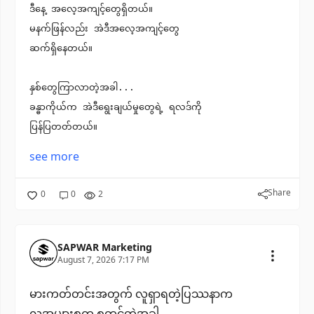
ဒီနေ့ အလေ့အကျင့်တွေရှိတယ်။
မနက်ဖြန်လည်း အဲဒီအလေ့အကျင့်တွေ
ဆက်ရှိနေတယ်။
နှစ်တွေကြာလာတဲ့အခါ...
ခန္ဓာကိုယ်က အဲဒီရွေးချယ်မှုတွေရဲ့ ရလဒ်ကို
ပြန်ပြတတ်တယ်။
see more
Share
0
0
2
SAPWAR Marketing
August 7, 2026 7:17 PM
မားကတ်တင်းအတွက် လူရှာရတဲ့ပြဿနာက
လူအများစုက စတင်တဲ့အခါ