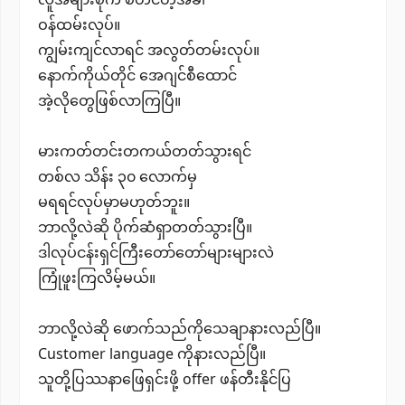
ဝန်ထမ်းလုပ်။
ကျွမ်းကျင်လာရင် အလွတ်တမ်းလုပ်။
နောက်ကိုယ်တိုင် အေဂျင်စီထောင်
အဲ့လိုတွေဖြစ်လာကြပြီ။
မားကတ်တင်းတကယ်တတ်သွားရင်
တစ်လ သိန်း ၃၀ လောက်မှ
မရရင်လုပ်မှာမဟုတ်ဘူး။​
ဘာလို့လဲဆို ပိုက်ဆံရှာတတ်သွားပြီ။
ဒါလုပ်ငန်းရှင်ကြီးတော်တော်များများလဲ
ကြုံဖူးကြလိမ့်မယ်။
ဘာလို့လဲဆို ဖောက်သည်ကိုသေချာနားလည်ပြီ။​
Customer language ကိုနားလည်ပြီ။
သူတို့ပြဿနာဖြေရှင်းဖို့ offer ဖန်တီးနိုင်ပြ