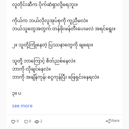
လူတိုင်းဆီက ပိုက်ဆံရှာလို့မရဘူး။
ကိုယ်က ဘယ်လိုလူအုပ်စုကို ကူညီမလဲ။
ဘယ်သူတွေအတွက် တန်ဖိုးဖန်တီးပေးမလဲ အရင်ရွေး။
၂။ သူတို့ကြုံနေတဲ့ ပြဿနာတွေကို ချရေး။
သူတို့ ဘာကြောင့် စိတ်ညစ်နေလဲ။
ဘာကို လိုချင်နေလဲ။
ဘာကို အချိန်ကုန်၊ ငွေကုန်ပြီး ဖြေရှင်းနေရလဲ။
၃။ ပ
see more
Share
0
0
2