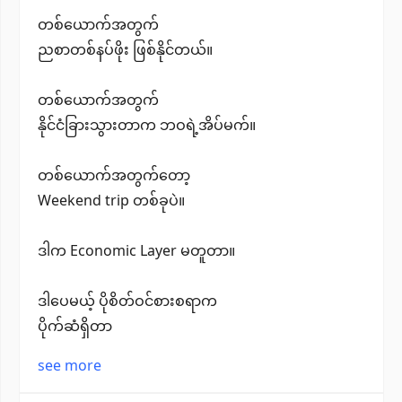
တစ်ယောက်အတွက်
ညစာတစ်နပ်ဖိုး ဖြစ်နိုင်တယ်။
တစ်ယောက်အတွက်
နိုင်ငံခြားသွားတာက ဘဝရဲ့အိပ်မက်။
တစ်ယောက်အတွက်တော့
Weekend trip တစ်ခုပဲ။
ဒါက Economic Layer မတူတာ။
ဒါပေမယ့် ပိုစိတ်ဝင်စားစရာက
ပိုက်ဆံရှိတာ
see more