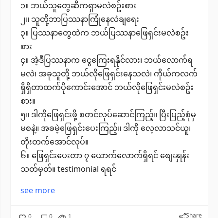
၁။ ဘယ်သူတွေဆီကရှာမလဲစဥ်းစား
၂။ သူတို့ဘာပြဿနာကြုံနေလဲချရေး
၃။ ပြဿနာတွေထဲက ဘယ်ပြဿနာဖြေရှင်းမလဲစဥ်း
စား
၄။ အဲ့ဒီပြဿနာက ငွေကြေးရနိုင်လား၊ ဘယ်လောက်ရ
မလဲ၊ အခုသူတို့ ဘယ်လိုဖြေရှင်းနေသလဲ၊ ကိုယ်ကလက်
ရှိရှိတာထက်ပိုကောင်းအောင် ဘယ်လိုဖြေရှင်းမလဲစဥ်း
စား။
၅။ ဒါကိုဖြေရှင်းဖို့ စတင်လုပ်ဆောင်ကြည့်။ ပြီးပြည့်စုံမှ
မစနဲ့။ အခမဲ့ဖြေရှင်းပေးကြည့်။ ဒါကို လေ့လာသင်ယူ၊
တိုးတက်အောင်လုပ်။
၆။ ဖြေရှင်းပေးတာ ၇ ယောက်လောက်ရှိရင် စျေးနှုန်း
သတ်မှတ်။ testimonial ရရင်
see more
Share
0
0
1