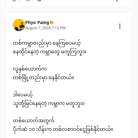
Phyo Paing
August 7, 2026 7:12 PM
တစ်ကမ္ဘာတည်းမှာ နေကြပေမယ့်
နေထိုင်နေတဲ့ ကမ္ဘာတွေ မတူကြဘူး။
လူနှစ်ယောက်က
တစ်မြို့တည်းမှာ နေနိုင်တယ်။
ဒါပေမယ့်
သူတို့မြင်နေရတဲ့ ကမ္ဘာက မတူဘူး။
တစ်ယောက်အတွက်
ပိုက်ဆံ ၁၀ သိန်းက တစ်လစာဝင်ငွေဖြစ်နိုင်တယ်။