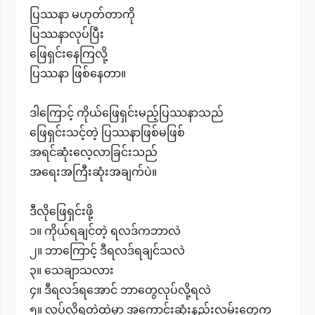
ပြဿနာ မဟုတ်တာကို
ပြဿနာလုပ်ပြီး
ဖြေရှင်းနေကြလို့
ပြဿနာ ဖြစ်နေတာ။
ဒါကြောင့် ကိုယ်ဖြေရှင်းမည့်ပြဿနာသည်
ဖြေရှင်းသင့်တဲ့ ပြဿနာဖြစ်မဖြစ်
အရင်ဆုံးလေ့လာခြင်းသည်
အရေးအကြီးဆုံးအချက်ပဲ။
ဒီလိုဖြေရှင်းဖို့
၁။ ကိုယ်ရချင်တဲ့ ရလဒ်ကဘာလဲ
၂။ ဘာကြောင့် ဒီရလဒ်ရချင်သလဲ
၃။ သေချာသလား
၄။ ဒီရလဒ်ရအောင် ဘာတွေလုပ်လို့ရလဲ
၅။ လုပ်လို့ရတဲ့ထဲမှာ အကောင်းဆုံးနည်းလမ်းတွေက